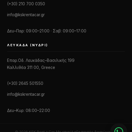
(+30) 210 700 0350
info@kskrentacar.gr
Δευ–Παρ: 09:00–21:00 · Σαβ: 09:00–17:00
ΛΕΥΚΆΔΑ (ΝΥΔΡΊ)
Επαρ.Οδ. Λευκάδας–Βασιλικής 199
Καλλιθέα 311 00, Greece
(+30) 2645 501550
info@kskrentacar.gr
Δευ–Κυρ: 08:00–22:00
© 2026 KSK Rent a Car. Με επιφύλαξη παντός δικαιώματος.