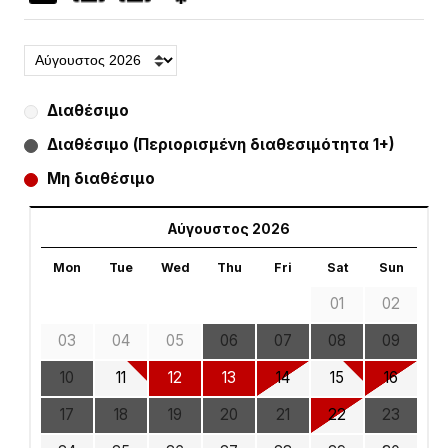
Διαθέσιμο
Διαθέσιμο (Περιορισμένη διαθεσιμότητα 1+)
Μη διαθέσιμο
Αύγουστος 2026
Mon
Tue
Wed
Thu
Fri
Sat
Sun
01
02
03
04
05
06
07
08
09
10
11
12
13
14
15
16
17
18
19
20
21
22
23