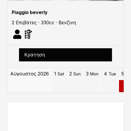
Piaggio beverly
2 Επιβάτες · 330cc · Βενζίνη
Κράτηση
Αύγουστος 2026
1
2
3
4
5
Sat
Sun
Mon
Tue
W
0