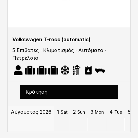
Volkswagen T-rocc (automatic)
5 Επιβάτες · Κλιματισμός · Αυτόματο ·
Πετρέλαιο
Κράτηση
Αύγουστος 2026
1
2
3
4
5
Sat
Sun
Mon
Tue
W