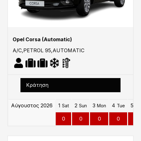
Opel Corsa (Automatic)
A/C,PETROL 95,AUTOMATIC
Κράτηση
Αύγουστος 2026
1
2
3
4
5
Sat
Sun
Mon
Tue
W
0
0
0
0
0