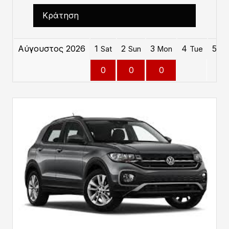
Κράτηση
Αύγουστος 2026
1
2
3
4
5
Sat
Sun
Mon
Tue
W
0
0
0