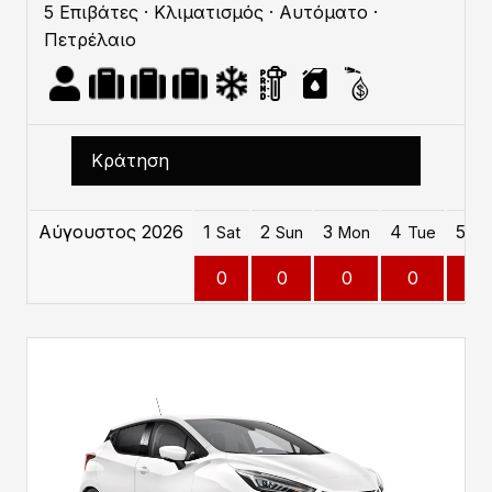
5 Επιβάτες · Κλιματισμός · Αυτόματο ·
Πετρέλαιο
Κράτηση
Αύγουστος 2026
1
2
3
4
5
Sat
Sun
Mon
Tue
W
0
0
0
0
0