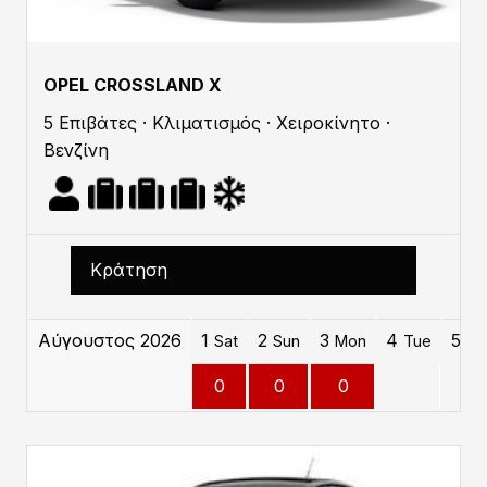
OPEL CROSSLAND X
5 Επιβάτες · Κλιματισμός · Χειροκίνητο ·
Βενζίνη
Κράτηση
Αύγουστος 2026
1
2
3
4
5
Sat
Sun
Mon
Tue
W
0
0
0