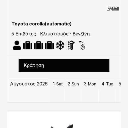
Toyota corolla(automatic)
5 Επιβάτες · Κλιματισμός · Βενζίνη
Κράτηση
Αύγουστος 2026
1
2
3
4
5
Sat
Sun
Mon
Tue
W