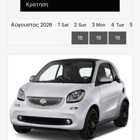
Κράτηση
Αύγουστος 2026
1
2
3
4
5
Sat
Sun
Mon
Tue
W
18
18
18