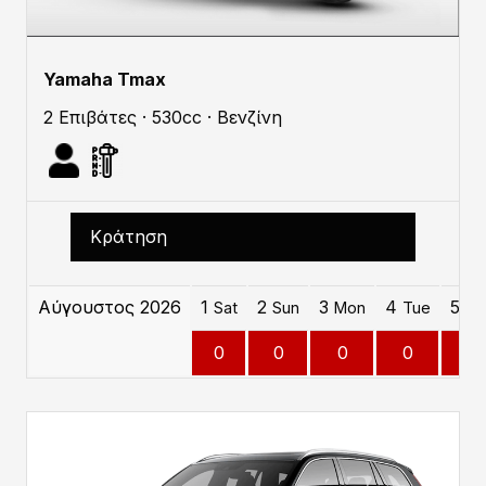
Yamaha Tmax
2 Επιβάτες · 530cc · Βενζίνη
Κράτηση
Αύγουστος 2026
1
2
3
4
5
Sat
Sun
Mon
Tue
W
0
0
0
0
0