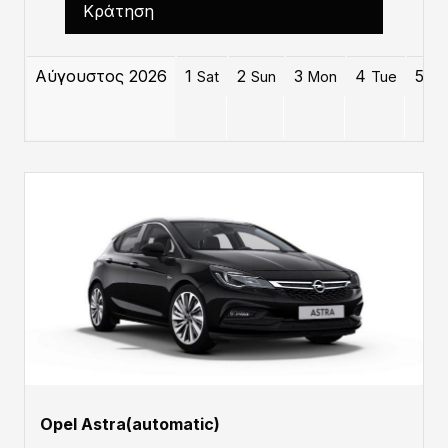
Κράτηση
Αύγουστος 2026
1
2
3
4
5
Sat
Sun
Mon
Tue
W
Opel Astra(automatic)