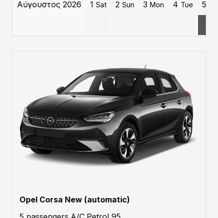
Αύγουστος 2026
1
2
3
4
5
Sat
Sun
Mon
Tue
W
3
Opel Corsa New (automatic)
5 passengers.A/C.Petrol 95