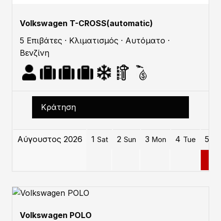
Volkswagen T-CROSS(automatic)
5 Επιβάτες · Κλιματισμός · Αυτόματο ·
Βενζίνη
Κράτηση
Αύγουστος 2026
1
2
3
4
5
Sat
Sun
Mon
Tue
W
0
Volkswagen POLO