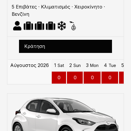
5 Επιβάτες · Κλιματισμός · Χειροκίνητο ·
Βενζίνη
Κράτηση
Αύγουστος 2026
1
2
3
4
5
Sat
Sun
Mon
Tue
W
0
0
0
0
0