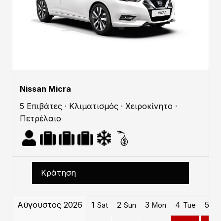
Nissan Micra
5 Επιβάτες · Κλιματισμός · Χειροκίνητο ·
Πετρέλαιο
Κράτηση
Αύγουστος 2026
1
2
3
4
5
Sat
Sun
Mon
Tue
W