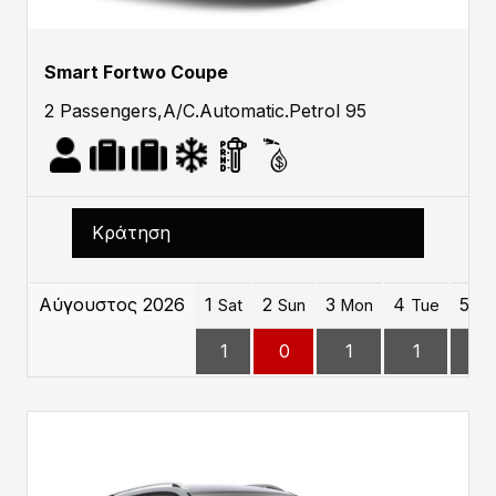
Smart Fortwo Coupe
2 Passengers,A/C.Automatic.Petrol 95
Κράτηση
Αύγουστος 2026
1
2
3
4
5
Sat
Sun
Mon
Tue
W
1
0
1
1
1