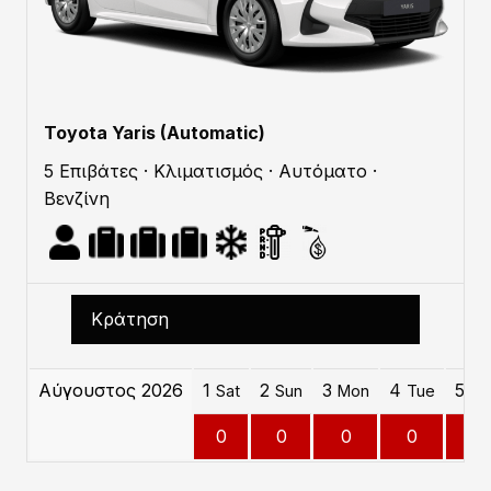
Toyota Yaris (Automatic)
5 Επιβάτες · Κλιματισμός · Αυτόματο ·
Βενζίνη
Κράτηση
Αύγουστος 2026
1
2
3
4
5
Sat
Sun
Mon
Tue
W
0
0
0
0
0